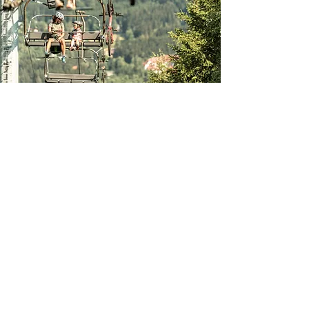
Skigebiet Harrachov
Die Seilbahn mit 130
Vierersitzplätzen misst 1303 Meter,
die Talstation liegt auf 665 und die
Bergstation auf 1022 Metern über
dem Meeresspiegel. Die
Transportkapazität erreicht 1782
Personen pro Stunde, die Fahrt
dauert etwa 9 Minuten. Die
Harrachov-Seilbahn ist das ganze
Jahr über für Touristen zugänglich,
im Winter insbesondere für
Skifahrer und Langläufer, während