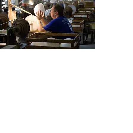
Glashütte und Mikrobrauerei
Harrachov
Die Glashütte und Mikrobrauerei
Harrachov sind ein wesentlicher
Bestandteil der traditionellen
Industrie dieser malerischen Stadt
im Herzen des Riesengebirges. Die
im 18. Jahrhundert gegründete
Glashütte Harrachovská ist eine der
ältesten Glashütten in der
Tschechischen Republik. Hier