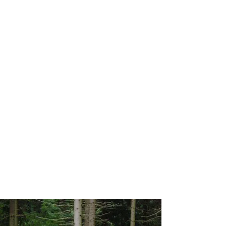
Zögern Sie nicht und
entdecken Sie mit uns
mehrere tolle Orte in
Harrachov, die für jeden
Naturliebhaber perfekt
sind. Das Riesengebirge ist
wirklich magisch und wir
zeigen Ihnen gerne, wo Sie
die schönsten Erlebnisse
erleben können. Machen
Sie sich bereit für
unvergessliche Momente
inmitten der Natur!